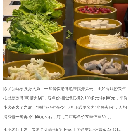
除了新玩家强势入局，一些餐饮老牌也来搅弄风云。比如海底捞去年
推出新副牌“嗨捞火锅”，客单价相比海底捞的100多元降到80元，平价
小火锅火了之后，“嗨捞火锅”在今年7月正式更名为“小嗨火锅”，人均
消费也一降再降到60元左右，河北门店客单价甚至低至50元。
小火锅的出圈，无疑是依靠“性价比”搭上了近两年“消费务实”的快