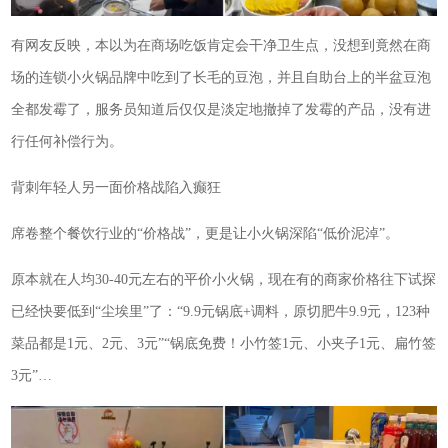
有网友反映，本以为在商场吃饭肯定会干净卫生点，没想到竟然在商
场的连锁小火锅品牌中吃到了长毛的豆泡，并且自助台上的半盆豆泡
全都发霉了，服务员知道后仅仅是淡定地撤掉了发霉的产品，没有进
行任何补偿行为。
背刺年轻人另一面价格战陷入癫狂
席卷整个餐饮行业的“价格战”，更是让小火锅深陷“低价泥淖”。
原本就在人均30-40元左右的平价小火锅，现在有的商家价格往下试探
已经快要低到“尘埃里”了：“9.9元锅底+调料，原切肥牛9.9元，123种
菜品都是1元、2元、3元”“锅底免费！小竹签1元、小夹子1元、扁竹签
3元”…