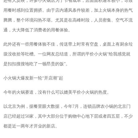
还有人反映，许多小火锅店为了节省成本，店面面积通常较小，导致
用餐时感到位置拥挤。由于店内通风条件较差，加上火锅本身的热气
腾腾，整个环境闷热不堪。尤其是在高峰时段，人员密集、空气不流
通，大大降低了消费者的用餐体验。
此外还有一些用餐体验不佳，传送带上时常有空盘，桌面上有厨余垃
圾没收拾等吐槽。一位网友总结道，所谓的平价小火锅“给我感觉就
是扣扣搜搜地吃了一顿昂贵的饭”。
小火锅大爆发新一轮“开店潮”起
今年的火锅赛道，没有什么可以媲美平价小火锅的热度。
以北京为例，据餐里眼大数据，今年7月，连锁品牌农小锅的北京门
店已经超过50家，其中大部分位于购物中心地下层或者四五层，不少
都是近一两年才开业的新店。