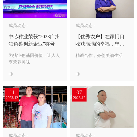
成员动态 -
成员动态 -
中芯种业荣获“2023广州
【优秀农户】在家门口
独角兽创新企业”称号
收获满满的幸福，坚定
合作信心，看好未来发
为猪业创基因价值，让人人
精诚合作，齐创美满生活
展
享营养美味
11
07
2023-12
2023-12
成员动态 -
成员动态 -